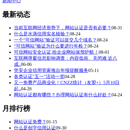
新闻中心
最新动态
当前互联网经济形势下，网站认证是否有必要？
08-31
什么是水滴信用实名核验？
08-24
一个“可信网站”验证可以提交几个域名？
08-24
“可信网站”验证为什么要进行年检？
08-24
可信网站安全认证,给企业网站保驾护航！
08-01
互联网弹窗信息影响调查：内容低俗、关闭难 近八
成..
06-06
凭安企业信用管家推出年报提醒服务
05-11
各类认证"五一"活动一览
04-28
又一免费产品商业化！CNZZ统计（友盟+）5月10日
起..
04-26
网站认证都有哪些？办理网站认证有什么好处？
04-24
月排行榜
网站认证免费？
01-15
什么是创宇信用认证
09-30