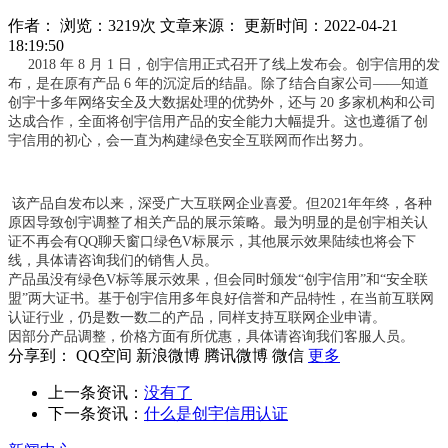
作者：
浏览：3219次
文章来源：
更新时间：2022-04-21
18:19:50
2018 年 8 月 1 日，
创宇信用
正式召开了线上发布会。创宇信用的发
布，是在原有产品 6 年的沉淀后的结晶。除了结合自家公司——知道
创宇十多年网络安全及大数据处理的优势外，还与 20 多家机构和公司
达成合作，全面将创宇信用产品的安全能力大幅提升。这也遵循了创
宇信用的初心，会一直为构建
绿色安全互联网
而作出努力。
该产品自发布以来，深受广大互联网企业喜爱。但2021年年终，各种
原因导致创宇调整了相关产品的展示策略。最为明显的是创宇相关认
证不再会有QQ聊天窗口绿色V标展示，其他展示效果陆续也将会下
线，具体请咨询我们的销售人员。
产品虽没有绿色V标等展示效果，但会同时颁发“创宇信用”和“安全联
盟”两大证书。基于创宇信用多年良好信誉和产品特性，在当前互联网
认证行业，仍是数一数二的产品，同样支持互联网企业申请。
因部分产品调整，价格方面有所优惠，具体请咨询我们客服人员。
分享到：
QQ空间
新浪微博
腾讯微博
微信
更多
上一条资讯：
没有了
下一条资讯：
什么是创宇信用认证