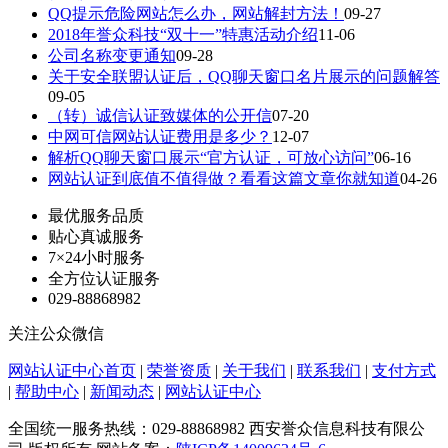
QQ提示危险网站怎么办，网站解封方法！
09-27
2018年誉众科技“双十一”特惠活动介绍
11-06
公司名称变更通知
09-28
关于安全联盟认证后，QQ聊天窗口名片展示的问题解答
09-05
（转）诚信认证致媒体的公开信
07-20
中网可信网站认证费用是多少？
12-07
解析QQ聊天窗口展示“官方认证，可放心访问”
06-16
网站认证到底值不值得做？看看这篇文章你就知道
04-26
最优服务品质
贴心真诚服务
7×24小时服务
全方位认证服务
029-88868982
关注公众微信
网站认证中心首页
|
荣誉资质
|
关于我们
|
联系我们
|
支付方式
|
帮助中心
|
新闻动态
|
网站认证中心
全国统一服务热线：029-88868982 西安誉众信息科技有限公