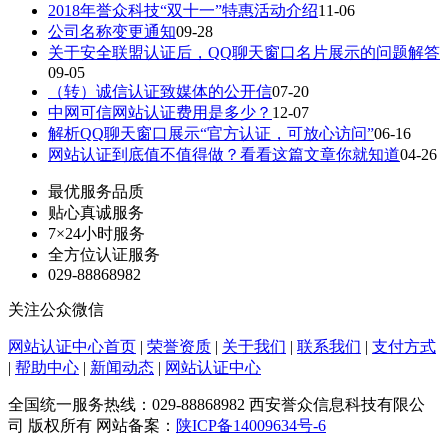
2018年誉众科技“双十一”特惠活动介绍
11-06
公司名称变更通知
09-28
关于安全联盟认证后，QQ聊天窗口名片展示的问题解答
09-05
（转）诚信认证致媒体的公开信
07-20
中网可信网站认证费用是多少？
12-07
解析QQ聊天窗口展示“官方认证，可放心访问”
06-16
网站认证到底值不值得做？看看这篇文章你就知道
04-26
最优服务品质
贴心真诚服务
7×24小时服务
全方位认证服务
029-88868982
关注公众微信
网站认证中心首页
|
荣誉资质
|
关于我们
|
联系我们
|
支付方式
|
帮助中心
|
新闻动态
|
网站认证中心
全国统一服务热线：029-88868982 西安誉众信息科技有限公
司 版权所有 网站备案：
陕ICP备14009634号-6