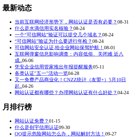
最新动态
当前互联网经济形势下，网站认证是否有必要？
08-31
什么是水滴信用实名核验？
08-24
一个“可信网站”验证可以提交几个域名？
08-24
“可信网站”验证为什么要进行年检？
08-24
可信网站安全认证,给企业网站保驾护航！
08-01
互联网弹窗信息影响调查：内容低俗、关闭难 近八
成..
06-06
凭安企业信用管家推出年报提醒服务
05-11
各类认证"五一"活动一览
04-28
又一免费产品商业化！CNZZ统计（友盟+）5月10日
起..
04-26
网站认证都有哪些？办理网站认证有什么好处？
04-24
月排行榜
网站认证免费？
01-15
什么是创宇信用认证
09-30
QQ提示危险网站怎么办，网站解封方法！
09-27